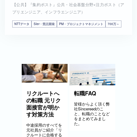
【公共】『集約ポスト』公共・社会基盤分野×注力ポスト（ア
プリエンジニア、インフラエンジニア）
NTTデータ
SIer・受託開発
PM・プロジェクトマネジメント
700万～
リクルートへ
転職FAQ
の転職 元リク
皆様からよく頂く弊
面接官が明か
社Sincereedのこ
す対策方法
と、転職のことなど
をまとめてみまし
た。
中途採用のすべてを
元社員がご紹介「リ
クルートに合格する