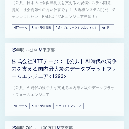
【公共】日本の社会保障制度を支える大規模システム開発、
提案（社会貢献性の高い仕事です！ 大規模システム開発にチ
ャレンジしたい PMおよびAPエンジニア急募！）
NTTデータ
SIer・受託開発
PM・プロジェクトマネジメント
700万～
年収 非公開
東京都
株式会社NTTデータ：【公共】AI時代の競争
力を支える国内最大級のデータプラットフォ
ームエンジニア<1293>
【公共】AI時代の競争力を支える国内最大級のデータプラッ
トフォームエンジニア
NTTデータ
SIer・受託開発
クラウドエンジニア
年収 700～1,100万円
東京都