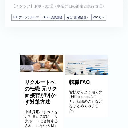
【スタッフ】財務・経理（事業計画の策定と実行管理）
NTTデータグループ
SIer・受託開発
経理（財務会計）
600万～
リクルートへ
転職FAQ
の転職 元リク
皆様からよく頂く弊
面接官が明か
社Sincereedのこ
す対策方法
と、転職のことなど
をまとめてみまし
た。
中途採用のすべてを
元社員がご紹介「リ
クルートに合格する
人材、しない人材」