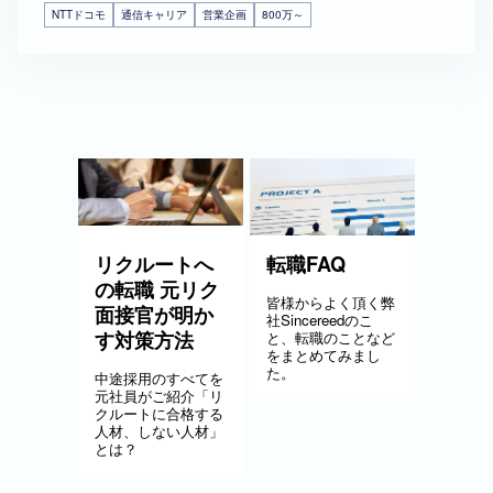
NTTドコモ
通信キャリア
営業企画
800万～
リクルートへ
転職FAQ
の転職 元リク
皆様からよく頂く弊
面接官が明か
社Sincereedのこ
す対策方法
と、転職のことなど
をまとめてみまし
た。
中途採用のすべてを
元社員がご紹介「リ
クルートに合格する
人材、しない人材」
とは？