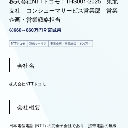
株式会社NTTドコモ：THS001-2025 東北
支社 コンシューマサービス営業部 営業
企画・営業戦略担当
660～860万円
宮城県
NTTドコモ
通信キャリア
事業企画・事業統括
600万～
会社名
株式会社NTTドコモ
会社概要
日本電信電話 (NTT) の完全子会社であり、携帯電話の無線