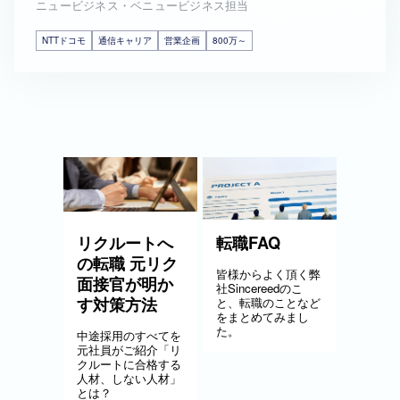
ニュービジネス・ベニュービジネス担当
NTTドコモ
通信キャリア
営業企画
800万～
リクルートへ
転職FAQ
の転職 元リク
皆様からよく頂く弊
面接官が明か
社Sincereedのこ
す対策方法
と、転職のことなど
をまとめてみまし
た。
中途採用のすべてを
元社員がご紹介「リ
クルートに合格する
人材、しない人材」
とは？