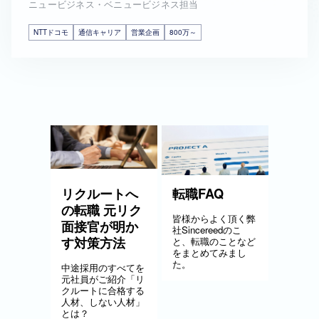
ニュービジネス・ベニュービジネス担当
NTTドコモ
通信キャリア
営業企画
800万～
リクルートへ
転職FAQ
の転職 元リク
皆様からよく頂く弊
面接官が明か
社Sincereedのこ
す対策方法
と、転職のことなど
をまとめてみまし
た。
中途採用のすべてを
元社員がご紹介「リ
クルートに合格する
人材、しない人材」
とは？