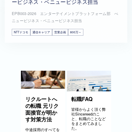
ービジネス・ベニュービジネス担当
EPB003-2026 エンターテイメントプラットフォーム部 べ
ニュービジネス・ベニュービジネス担当
NTTドコモ
通信キャリア
営業企画
800万～
リクルートへ
転職FAQ
の転職 元リク
皆様からよく頂く弊
面接官が明か
社Sincereedのこ
す対策方法
と、転職のことなど
をまとめてみまし
た。
中途採用のすべてを