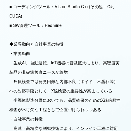
■ コーディングツール：Visual Studio C++(その他：C#、
CUDA)
■ SW管理ツール：Redmine
◆業界動向と自社事業の特徴
・業界動向
生成AI、自動運転、IoT機器の普及拡大により、高密度実
装品の非破壊検査ニーズが急増
外観検査では発見困難な内部不良（ボイド、不濡れ等）
への対応手段として、X線検査の重要性が高まっている
半導体製造分野においても、品質確保のためのX線信頼性
検査が不可欠な工程として位置づけられつつある
・自社事業の特徴
高速・高精度な制御技術により、インライン工程に対応