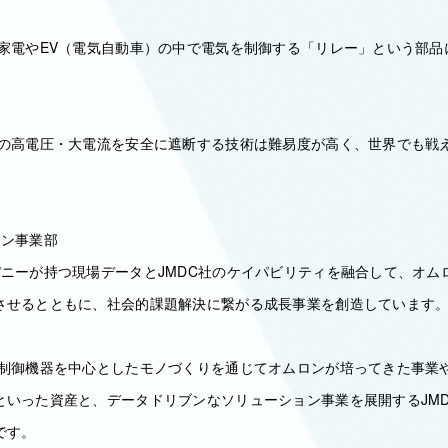
:家電やEV（電気自動車）の中で電気を制御する「リレー」という部品
けの高電圧・大電流を安全に遮断する技術は難易度が高く、世界でも戦
ョン事業部
パニーが持つ現場データとJMDC社のケイパビリティを融合して、オム
させるとともに、社会的課題解決に繋がる成長事業を創造しています
:制御機器を中心としたモノづくりを通じてオムロンが培ってきた事業
といった資産と、データドリブンなソリューション事業を展開するJM
です。