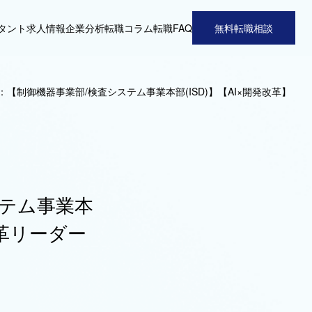
タント
求人情報
企業分析
転職コラム
転職FAQ
無料転職相談
【制御機器事業部/検査システム事業本部(ISD)】【AI×開発改革】
ステム事業本
変革リーダー