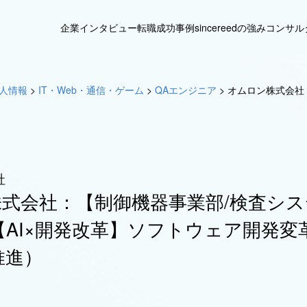
企業インタビュー
転職成功事例
sincereedの強み
コンサル
人情報
>
IT・Web・通信・ゲーム
>
QAエンジニア
>
オムロン株式会社：
社
式会社：【制御機器事業部/検査シ
)】【AI×開発改革】ソフトウェア開発
推進）