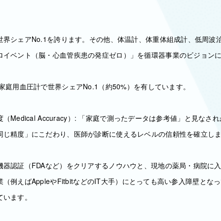
世界シェアNo.1を誇ります。その他、体温計、体重体組成計、低周波
ロイベント（脳・心血管疾患の発症ゼロ）」を循環器事業のビジョン
家庭用血圧計で世界シェアNo.1（約50%）を有しています。
Medical Accuracy）: 「家庭で測ったデータは参考値」と見な
同じ精度」にこだわり、医師が診断に使えるレベルの信頼性を確立し
機器認証（FDAなど）をクリアするノウハウと、現地の薬局・病院に
（例えばAppleやFitbitなどのIT大手）にとっても高い参入障壁と
ています。