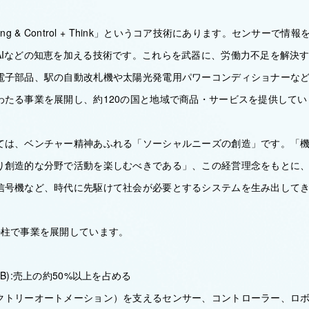
ing & Control + Think」というコア技術にあります。センサーで
AIなどの知恵を加える技術です。これらを武器に、労働力不足を解決
電子部品、駅の自動改札機や太陽光発電用パワーコンディショナーな
わたる事業を展開し、約120の国と地域で商品・サービスを提供してい
ては、ベンチャー精神あふれる「ソーシャルニーズの創造」です。「
り創造的な分野で活動を楽しむべきである」、この経営理念をもとに
信号機など、時代に先駆けて社会が必要とするシステムを生み出して
の柱で事業を展開しています。
B):売上の約50%以上を占める
クトリーオートメーション）を支えるセンサー、コントローラー、ロ