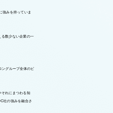
に強みを持っていま
える数少ない企業の一
ロングループ全体のビ
。
やそれにまつわる知
DC社の強みを融合さ