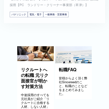
採用【PC ランドリー・クリーナー事業部（草津）】
パナソニック
電気・電子
一般事務・営業事務
リクルートへ
転職FAQ
の転職 元リク
皆様からよく頂く弊
面接官が明か
社Sincereedのこ
す対策方法
と、転職のことなど
をまとめてみまし
た。
中途採用のすべてを
元社員がご紹介「リ
クルートに合格する
人材、しない人材」