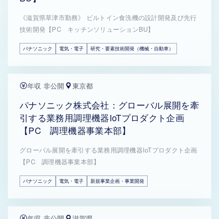
《滋賀県草津市勤務》 ビルトイン食洗機の設計開発及び先行
技術開発【PC キッチンソリューションBU】
パナソニック
電気・電子
研究・要素技術開発（機械・自動車）
年収 非公開
東京都
パナソニック株式会社：グローバル展開を牽
引する業務用調理機器IoTプロダクト企画
【PC 調理機器事業本部】
グローバル展開を牽引する業務用調理機器IoTプロダクト企画
【PC 調理機器事業本部】
パナソニック
電気・電子
新規事業企画・事業開発
年収 非公開
滋賀県