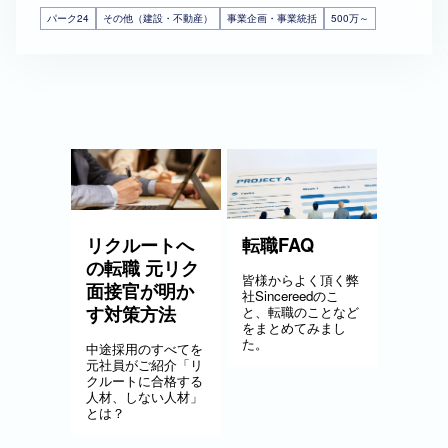
パーク24
その他（建設・不動産）
事業企画・事業統括
500万～
リクルートへ
転職FAQ
の転職 元リク
皆様からよく頂く弊
面接官が明か
社Sincereedのこ
す対策方法
と、転職のことなど
をまとめてみまし
た。
中途採用のすべてを
元社員がご紹介「リ
クルートに合格する
人材、しない人材」
とは？