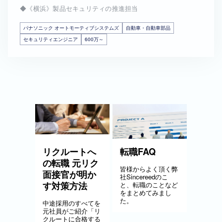
◆《横浜》製品セキュリティの推進担当
パナソニック オートモーティブシステムズ
自動車・自動車部品
セキュリティエンジニア
600万～
リクルートへ
転職FAQ
の転職 元リク
皆様からよく頂く弊
面接官が明か
社Sincereedのこ
す対策方法
と、転職のことなど
をまとめてみまし
た。
中途採用のすべてを
元社員がご紹介「リ
クルートに合格する