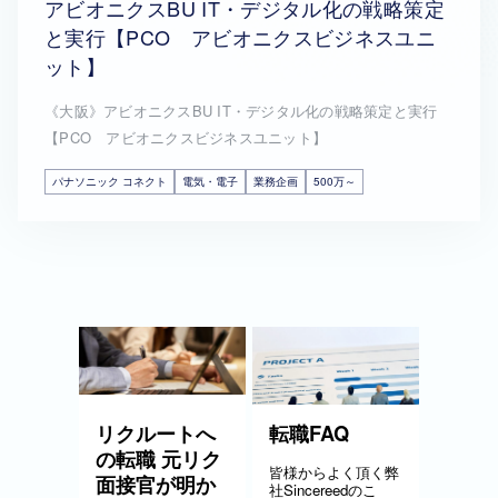
アビオニクスBU IT・デジタル化の戦略策定
と実行【PCO アビオニクスビジネスユニ
ット】
《大阪》アビオニクスBU IT・デジタル化の戦略策定と実行
【PCO アビオニクスビジネスユニット】
パナソニック コネクト
電気・電子
業務企画
500万～
リクルートへ
転職FAQ
の転職 元リク
皆様からよく頂く弊
面接官が明か
社Sincereedのこ