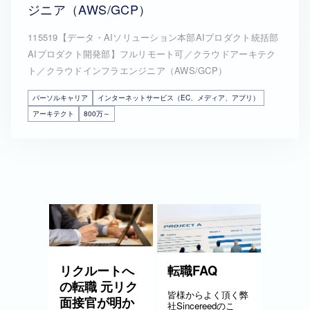
ジニア（AWS/GCP）
115519【データ・AIソリューション本部AIプロダクト統括部
AIプロダクト開発部】フルリモート可／クラウドアーキテク
ト／クラウドインフラエンジニア（AWS/GCP）
パーソルキャリア
インターネットサービス（EC、メディア、アプリ）
アーキテクト
800万～
リクルートへ
転職FAQ
の転職 元リク
皆様からよく頂く弊
面接官が明か
社Sincereedのこ