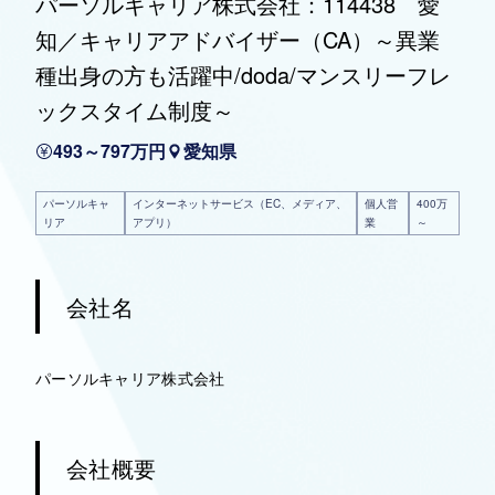
パーソルキャリア株式会社：114438 愛
知／キャリアアドバイザー（CA）～異業
種出身の方も活躍中/doda/マンスリーフレ
ックスタイム制度～
493～797万円
愛知県
パーソルキャ
インターネットサービス（EC、メディア、
個人営
400万
リア
アプリ）
業
～
会社名
パーソルキャリア株式会社
会社概要