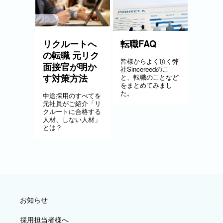
リクルートへ
転職FAQ
の転職 元リク
皆様からよく頂く弊
面接官が明か
社Sincereedのこ
す対策方法
と、転職のことなど
をまとめてみまし
た。
中途採用のすべてを
元社員がご紹介「リ
クルートに合格する
人材、しない人材」
とは？
お知らせ
採用担当者様へ