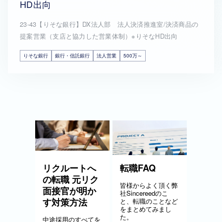
HD出向
23-43【りそな銀行】DX法人部 法人決済推進室/決済商品の
提案営業（支店と協力した営業体制）※りそなHD出向
りそな銀行
銀行・信託銀行
法人営業
500万～
リクルートへ
転職FAQ
の転職 元リク
皆様からよく頂く弊
面接官が明か
社Sincereedのこ
す対策方法
と、転職のことなど
をまとめてみまし
た。
中途採用のすべてを