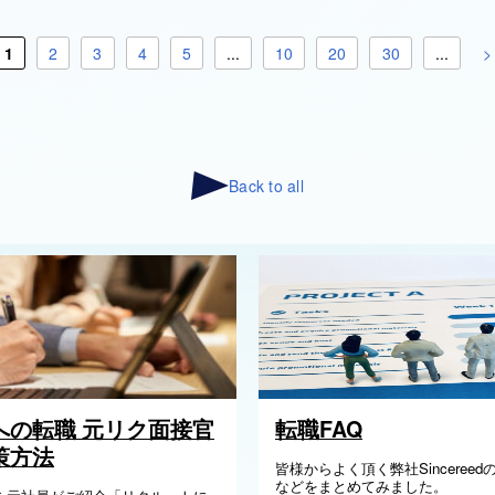
1
2
3
4
5
...
10
20
30
...
>
Back to all
への転職 元リク面接官
転職FAQ
策方法
皆様からよく頂く弊社Sinceree
などをまとめてみました。