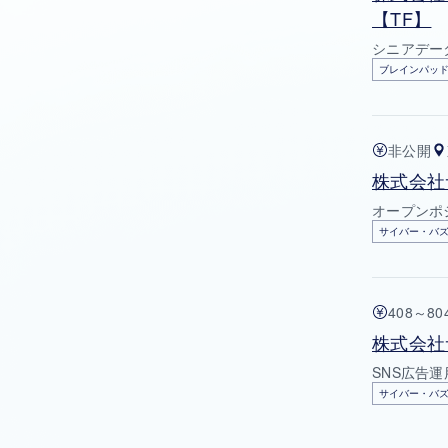
【TF】
シニアデー
ブレインパッ
非公開
株式会社
オープンポ
サイバー・バ
408～8
株式会社
SNS広告
サイバー・バ