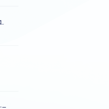
s】
ナー