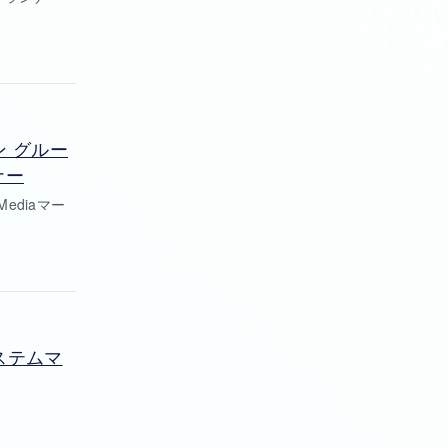
ン グルー
ナー
ediaマー
ステムマ