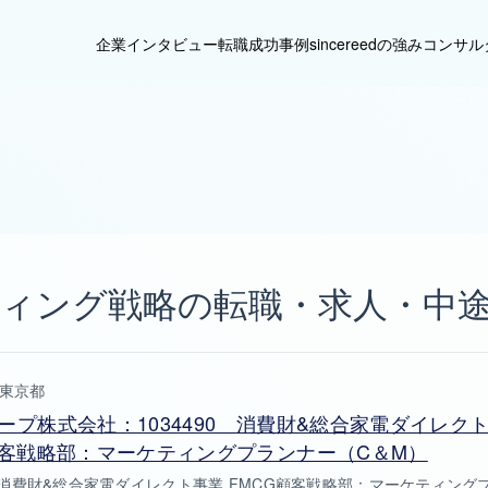
企業インタビュー
転職成功事例
sincereedの強み
コンサル
ィング戦略の転職・求人・中
東京都
ープ株式会社：1034490 消費財&総合家電ダイレク
顧客戦略部：マーケティングプランナー（C＆M）
90 消費財&総合家電ダイレクト事業 FMCG顧客戦略部：マーケティング