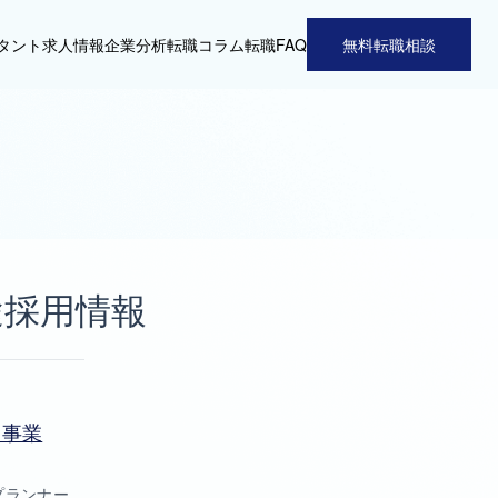
タント
求人情報
企業分析
転職コラム
転職FAQ
無料転職相談
途採用情報
ト事業
プランナー