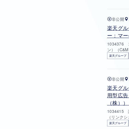
非公開
楽天グル
ー：マー
10343
ン）（C&
楽天グループ
非公開
楽天グル
用型広告
（株））
10344
（リンクシ
楽天グループ