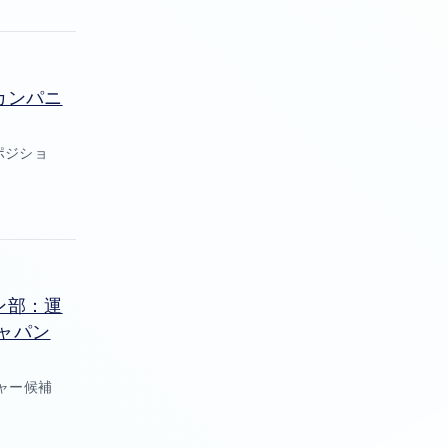
カンパニ
ポジショ
ン部：運
ャパン
ャー候補