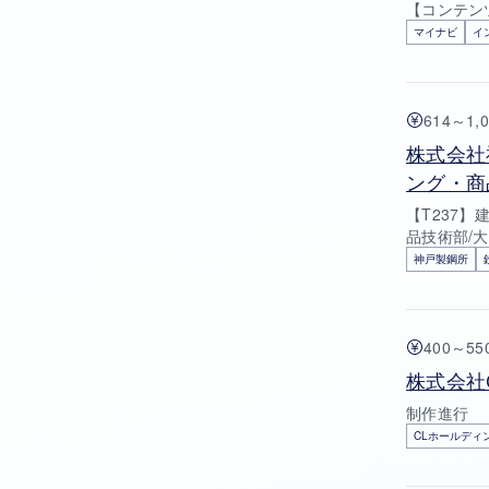
【コンテン
マイナビ
イ
614～1,
株式会社
ング・商
【T237
品技術部/
神戸製鋼所
400～5
株式会社
制作進行
CLホールディ