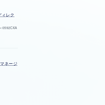
ディレク
592CXA
トマネージ