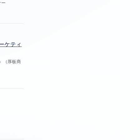
サー
ーケティ
）（厚板商