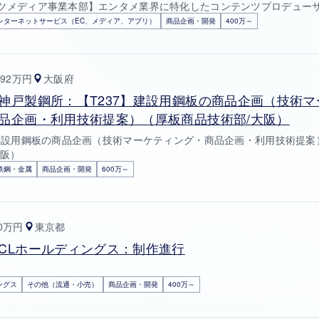
ツメディア事業本部】エンタメ業界に特化したコンテンツプロデュー
ンターネットサービス（EC、メディア、アプリ）
商品企画・開発
400万～
092万円
大阪府
神戸製鋼所：【T237】建設用鋼板の商品企画（技術マ
品企画・利用技術提案）（厚板商品技術部/大阪）
】建設用鋼板の商品企画（技術マーケティング・商品企画・利用技術提案
大阪）
鉄鋼・金属
商品企画・開発
600万～
50万円
東京都
CLホールディングス：制作進行
ングス
その他（流通・小売）
商品企画・開発
400万～