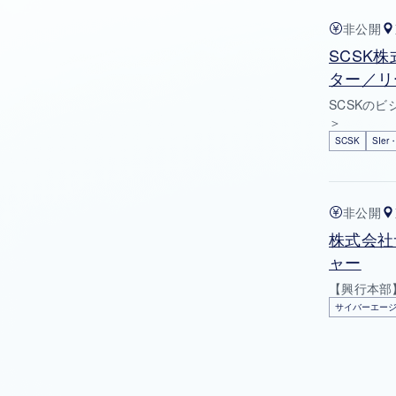
非公開
SCSK
ター／リ
SCSKの
＞
SCSK
SIe
非公開
株式会社
ャー
【興行本部
サイバーエー