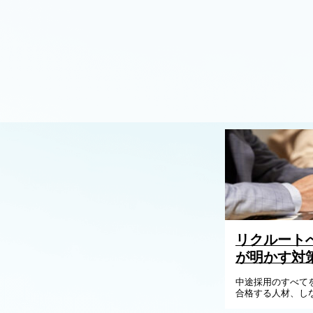
リクルート
が明かす対
中途採用のすべて
合格する人材、し