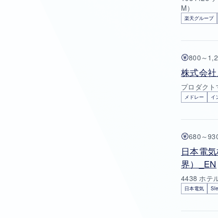
M）
楽天グループ
800～1,
株式会社
プロダクトマ
メドレー
イ
680～9
日本電気
界）_EN
4438 ホ
日本電気
S