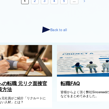
1
2
3
4
5
...
>
Back to all
への転職 元リク面接官
転職FAQ
策方法
皆様からよく頂く弊社Sinceree
などをまとめてみました。
を元社員がご紹介「リクルートに
ない人材」とは？