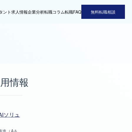
タント
求人情報
企業分析
転職コラム
転職FAQ
無料転職相談
採用情報
AIソリュ
推進（A＆