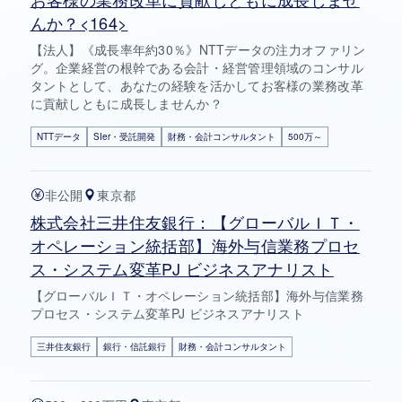
んか？<164>
【法人】《成長率年約30％》NTTデータの注力オファリン
グ。企業経営の根幹である会計・経営管理領域のコンサル
タントとして、あなたの経験を活かしてお客様の業務改革
に貢献しともに成長しませんか？
NTTデータ
SIer・受託開発
財務・会計コンサルタント
500万～
非公開
東京都
株式会社三井住友銀行：【グローバルＩＴ・
オペレーション統括部】海外与信業務プロセ
ス・システム変革PJ ビジネスアナリスト
【グローバルＩＴ・オペレーション統括部】海外与信業務
プロセス・システム変革PJ ビジネスアナリスト
三井住友銀行
銀行・信託銀行
財務・会計コンサルタント