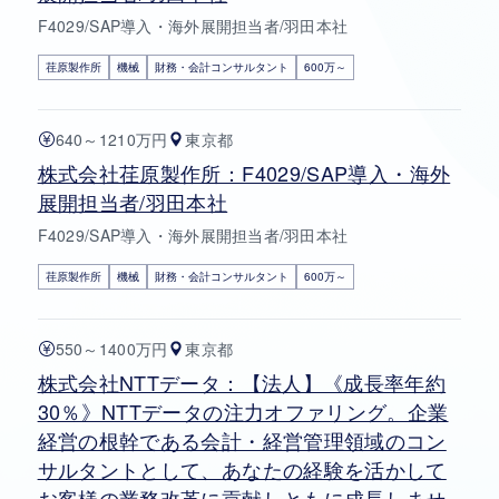
F4029/SAP導入・海外展開担当者/羽田本社
荏原製作所
機械
財務・会計コンサルタント
600万～
640～1210万円
東京都
株式会社荏原製作所：F4029/SAP導入・海外
展開担当者/羽田本社
F4029/SAP導入・海外展開担当者/羽田本社
荏原製作所
機械
財務・会計コンサルタント
600万～
550～1400万円
東京都
株式会社NTTデータ：【法人】《成長率年約
30％》NTTデータの注力オファリング。企業
経営の根幹である会計・経営管理領域のコン
サルタントとして、あなたの経験を活かして
お客様の業務改革に貢献しともに成長しませ