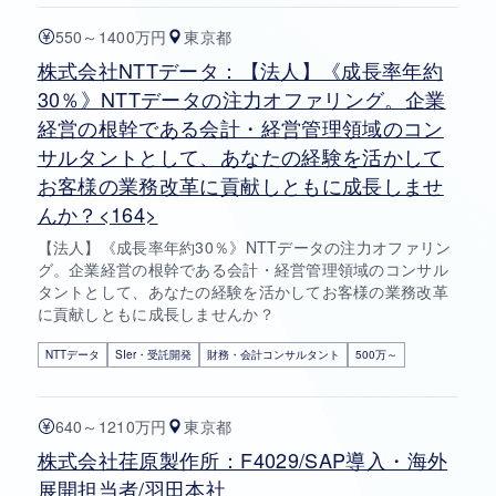
550～1400万円
東京都
株式会社NTTデータ：【法人】《成長率年約
30％》NTTデータの注力オファリング。企業
経営の根幹である会計・経営管理領域のコン
サルタントとして、あなたの経験を活かして
お客様の業務改革に貢献しともに成長しませ
んか？<164>
【法人】《成長率年約30％》NTTデータの注力オファリン
グ。企業経営の根幹である会計・経営管理領域のコンサル
タントとして、あなたの経験を活かしてお客様の業務改革
に貢献しともに成長しませんか？
NTTデータ
SIer・受託開発
財務・会計コンサルタント
500万～
640～1210万円
東京都
株式会社荏原製作所：F4029/SAP導入・海外
展開担当者/羽田本社