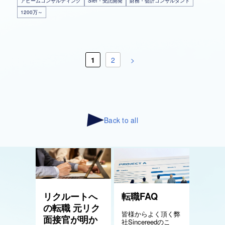
アビームコンサルティング
SIer・受託開発
財務・会計コンサルタント
1200万～
1
2
>
Back to all
リクルートへ
転職FAQ
の転職 元リク
皆様からよく頂く弊
面接官が明か
社Sincereedのこ