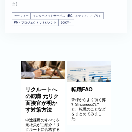
当】
セーフィー
インターネットサービス（EC、メディア、アプリ）
PM・プロジェクトマネジメント
600万～
リクルートへ
転職FAQ
の転職 元リク
皆様からよく頂く弊
面接官が明か
社Sincereedのこ
す対策方法
と、転職のことなど
をまとめてみまし
た。
中途採用のすべてを
元社員がご紹介「リ
クルートに合格する