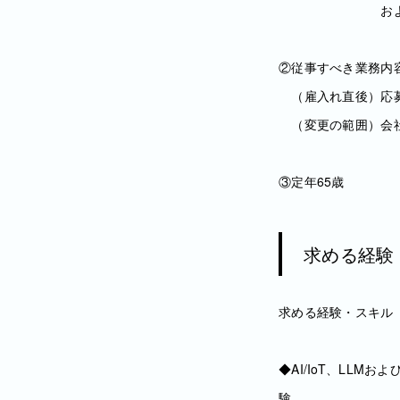
および「テレワ
②従事すべき業務内
（雇入れ直後）応
（変更の範囲）会
③定年65歳
求める経験
求める経験・スキル
◆AI/IoT、LL
験