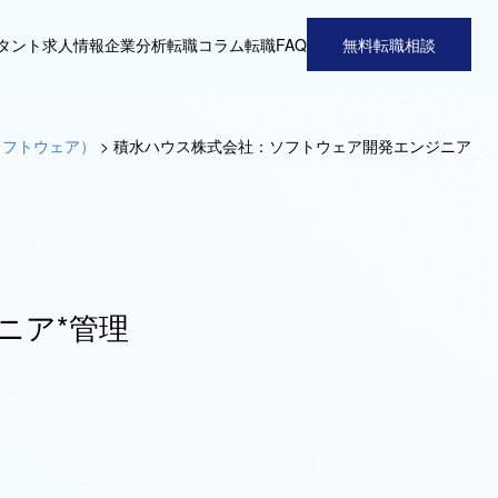
タント
求人情報
企業分析
転職コラム
転職FAQ
無料転職相談
ソフトウェア）
>
積水ハウス株式会社：ソフトウェア開発エンジニア
ニア*管理