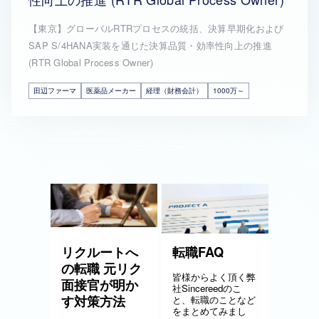
【東京】グローバルRTRプロセスの統括、決算早期化および
SAP S/4HANA実装を通じた決算品質・効率性向上の推進
(RTR Global Process Owner)
田辺ファーマ
医薬品メーカー
経理（財務会計）
1000万～
リクルートへ
転職FAQ
の転職 元リク
皆様からよく頂く弊
面接官が明か
社Sincereedのこ
す対策方法
と、転職のことなど
をまとめてみまし