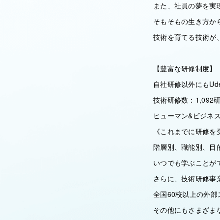
また、社員の夢を実
そもそもの生き方か
技術を育てる技術が
【豊富な研修制度】
自社研修以外にもUde
技術研修数：1,092
ヒューマン&ビジネス
《これまでに研修を受
階層別、職能別、目
いつでも学ぶことが
さらに、技術研修事
全国60校以上の外
その他にもさまざま