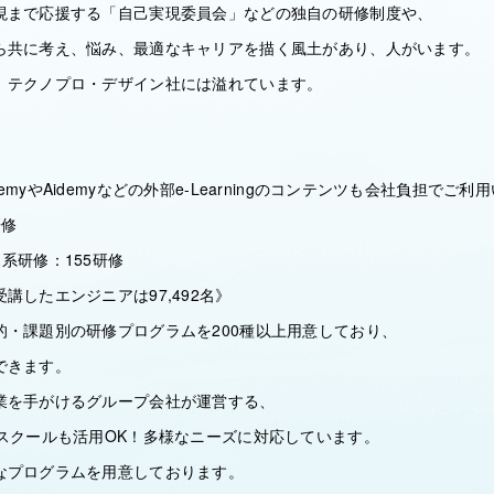
現まで応援する「自己実現委員会」などの独自の研修制度や、
ら共に考え、悩み、最適なキャリアを描く風土があり、人がいます。
、テクノプロ・デザイン社には溢れています。
myやAidemyなどの外部e-Learningのコンテンツも会社負担でご
研修
系研修：155研修
講したエンジニアは97,492名》
的・課題別の研修プログラムを200種以上用意しており、
できます。
業を手がけるグループ会社が運営する、
部スクールも活用OK！多様なニーズに対応しています。
なプログラムを用意しております。