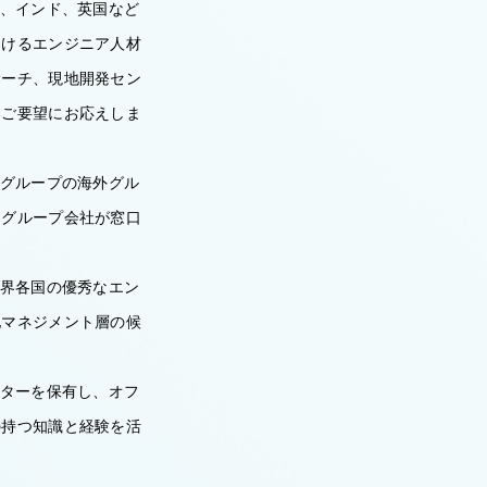
イ、インド、英国など
おけるエンジニア人材
サーチ、現地開発セン
るご要望にお応えしま
・グループの海外グル
内グループ会社が窓口
世界各国の優秀なエン
地マネジメント層の候
ンターを保有し、オフ
の持つ知識と経験を活