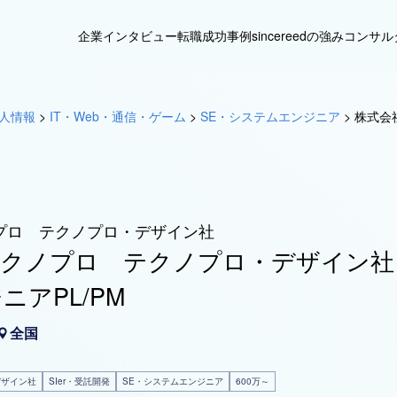
企業インタビュー
転職成功事例
sincereedの強み
コンサル
人情報
>
IT・Web・通信・ゲーム
>
SE・システムエンジニア
>
株式会
プロ テクノプロ・デザイン社
テクノプロ テクノプロ・デザイン社
ニアPL/PM
全国
デザイン社
SIer・受託開発
SE・システムエンジニア
600万～