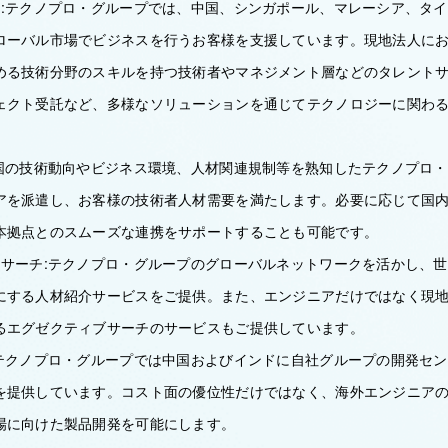
ス:テクノプロ・グループでは、中国、シンガポール、マレーシア、タ
ローバル市場でビジネスを行うお客様を支援しています。現地法人に
める技術分野のスキルを持つ技術者やマネジメント層などのタレント
ェクト受託など、多様なソリューションを通じてテクノロジーに関わ
各国の技術動向やビジネス環境、人材関連規制等を熟知したテクノプロ
アを派遣し、お客様の技術者人材需要を満たします。必要に応じて国
本拠点とのスムーズな連携をサポートすることも可能です。
トサーチ:テクノプロ・グループのグローバルネットワークを活かし、
にする人材紹介サービスをご提供。また、エンジニアだけではなく現
るエグゼクティブサーチのサービスもご提供しています。
:テクノプロ・グループでは中国およびインドに自社グループの開発セ
を提供しています。コスト面の優位性だけではなく、海外エンジニア
場に向けた製品開発を可能にします。