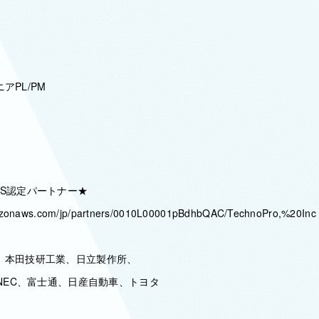
アPL/PM
WS認定パートナー★
mazonaws.com/jp/partners/0010L00001pBdhbQAC/TechnoPro,%20Inc
、本田技研工業、日立製作所、
、NEC、富士通、日産自動車、トヨタ