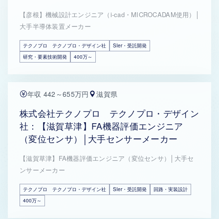
【彦根】機械設計エンジニア（i-cad・MICROCADAM使用）│
大手半導体装置メーカー
テクノプロ テクノプロ・デザイン社
SIer・受託開発
研究・要素技術開発
400万～
年収 442～655万円
滋賀県
株式会社テクノプロ テクノプロ・デザイン
社：【滋賀草津】FA機器評価エンジニア
（変位センサ）│大手センサーメーカー
【滋賀草津】FA機器評価エンジニア（変位センサ）│大手セ
ンサーメーカー
テクノプロ テクノプロ・デザイン社
SIer・受託開発
回路・実装設計
400万～