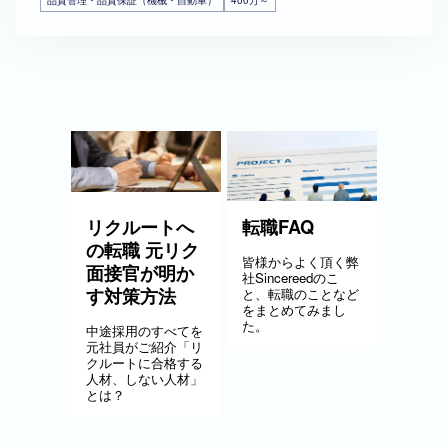
品質管理・品質保証（機械・自動車）
400万～
リクルートへ
転職FAQ
の転職 元リク
皆様からよく頂く弊
面接官が明か
社Sincereedのこ
す対策方法
と、転職のことなど
をまとめてみまし
た。
中途採用のすべてを
元社員がご紹介「リ
クルートに合格する
人材、しない人材」
とは？