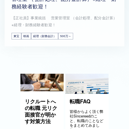
務経験者歓迎！
【正社員】事業統括 営業管理室 （会計処理、配分金計算）
※経理・財務経験者歓迎！
東宝
映画
経理（財務会計）
500万～
リクルートへ
転職FAQ
の転職 元リク
皆様からよく頂く弊
面接官が明か
社Sincereedのこ
す対策方法
と、転職のことなど
をまとめてみまし