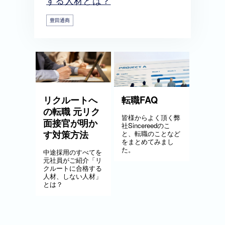
する人材とは？
豊田通商
リクルートへ
転職FAQ
の転職 元リク
皆様からよく頂く弊
面接官が明か
社Sincereedのこ
す対策方法
と、転職のことなど
をまとめてみまし
た。
中途採用のすべてを
元社員がご紹介「リ
クルートに合格する
人材、しない人材」
とは？