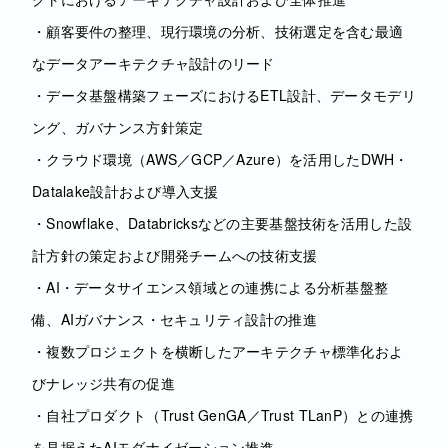
・顧客要件の整理、現行環境の分析、技術選定を含む最適
なデータアーキテクチャ設計のリード
・データ基盤構築フェーズにおけるETL設計、データモデリ
ング、ガバナンス方針策定
・クラウド環境（AWS／GCP／Azure）を活用したDWH・
Datalake設計および導入支援
・Snowflake、Databricksなどの主要基盤技術を活用した設
計方針の策定および開発チームへの技術支援
・AI・データサイエンス領域との連携による分析基盤整
備、AIガバナンス・セキュリティ設計の推進
・複数プロジェクトを横断したアーキテクチャ標準化およ
びナレッジ共有の促進
・自社プロダクト（Trust GenGA／Trust TLanP）との連携
を見据えたAIモダナイゼーション推進