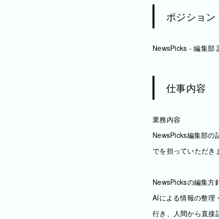
ポジション
NewsPicks - 
仕事内容
業務内容
NewsPicks編
でを担っていただき
NewsPicksの編集方
AIによる情報の整理
行き、人間から直接話