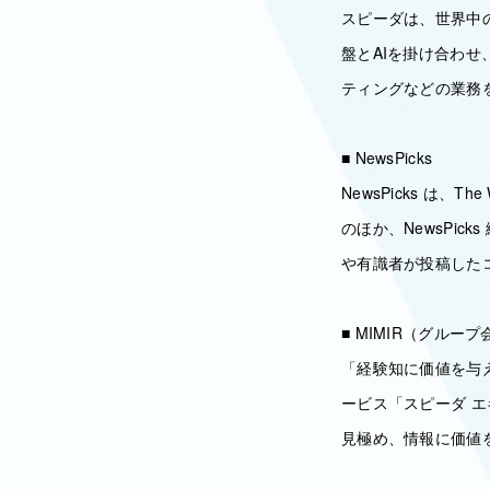
スピーダは、世界中
盤とAIを掛け合わ
ティングなどの業務
■ NewsPicks
NewsPicks は、The
のほか、NewsPi
や有識者が投稿した
■ MIMIR（グルー
「経験知に価値を与え
ービス「スピーダ 
見極め、情報に価値