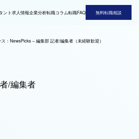
タント
求人情報
企業分析
転職コラム
転職FAQ
無料転職相談
：NewsPicks – 編集部 記者/編集者（未経験歓迎）
記者/編集者