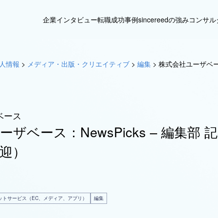
企業インタビュー
転職成功事例
sincereedの強み
コンサル
人情報
>
メディア・出版・クリエイティブ
>
編集
>
株式会社ユーザベース
ベース
ザベース：NewsPicks – 編集部 
迎）
ットサービス（EC、メディア、アプリ）
編集