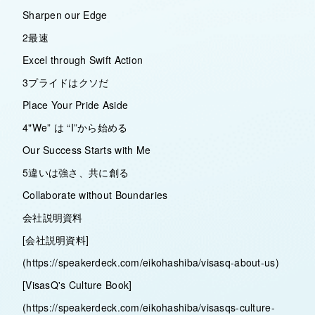
Sharpen our Edge
2最速
Excel through Swift Action
3プライドはクソだ
Place Your Pride Aside
4"We” は “I”から始める
Our Success Starts with Me
5違いは強さ、共に創る
Collaborate without Boundaries
会社説明資料
[会社説明資料]
(https://speakerdeck.com/eikohashiba/visasq-about-us)
[VisasQ's Culture Book]
(https://speakerdeck.com/eikohashiba/visasqs-culture-