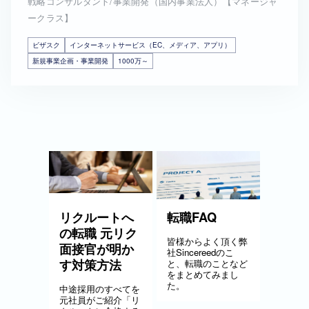
戦略コンサルタント/事業開発（国内事業法人）【マネージャ
ークラス】
ビザスク
インターネットサービス（EC、メディア、アプリ）
新規事業企画・事業開発
1000万～
リクルートへ
転職FAQ
の転職 元リク
皆様からよく頂く弊
面接官が明か
社Sincereedのこ
す対策方法
と、転職のことなど
をまとめてみまし
た。
中途採用のすべてを
元社員がご紹介「リ