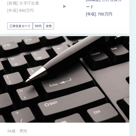
[前職] 大手IT企業
ード
[年収] 860万円
[年収] 700万円
三井住友カード
30代
女性
34歳・男性