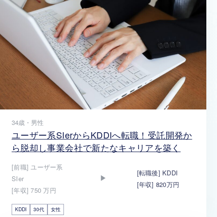
34歳・男性
ユーザー系SIerからKDDIへ転職！受託開発か
ら脱却し事業会社で新たなキャリアを築く
[前職] ユーザー系
[転職後] KDDI
SIer
[年収] 820万円
[年収] 750 万円
KDDI
30代
女性