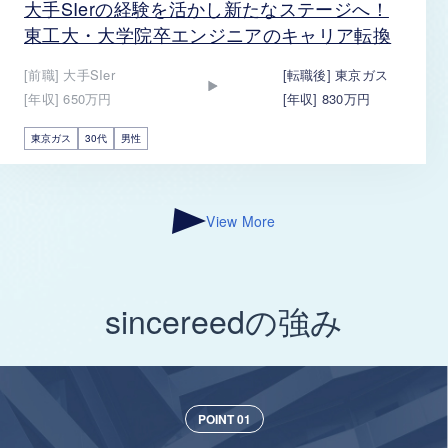
大手SIerの経験を活かし新たなステージへ！
東工大・大学院卒エンジニアのキャリア転換
[前職] 大手SIer
[転職後] 東京ガス
[年収] 650万円
[年収] 830万円
東京ガス
30代
男性
View More
sincereedの強み
POINT 01