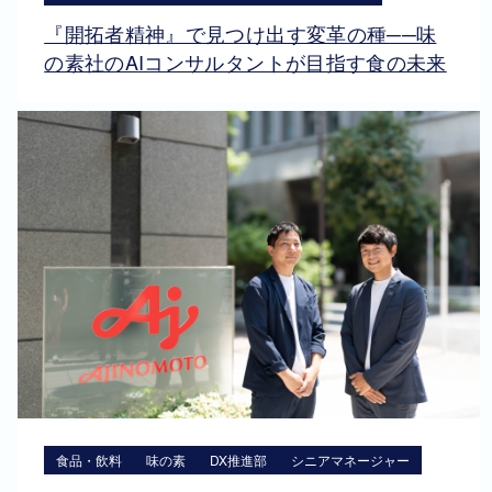
『開拓者精神』で見つけ出す変革の種──味
の素社のAIコンサルタントが目指す食の未来
食品・飲料
味の素
DX推進部
シニアマネージャー