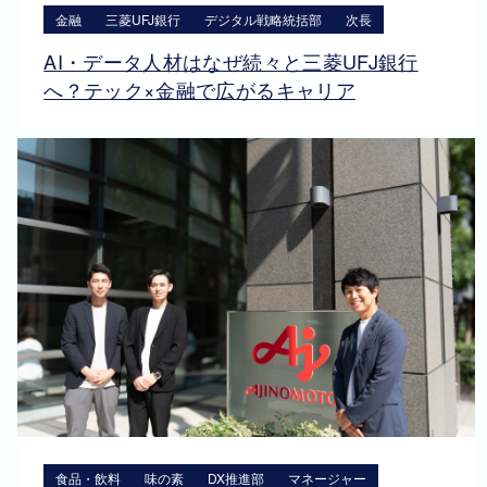
金融
三菱UFJ銀行
デジタル戦略統括部
次長
AI・データ人材はなぜ続々と三菱UFJ銀行
へ？テック×金融で広がるキャリア
食品・飲料
味の素
DX推進部
マネージャー