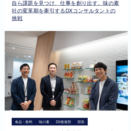
自ら課題を見つけ、仕事を創り出す。味の素
社の変革期を牽引するDXコンサルタントの
挑戦
食品・飲料
味の素
DX推進部
部長