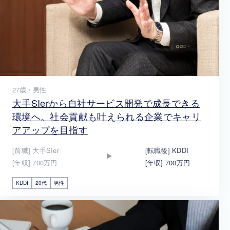
27歳・男性
大手SIerから自社サービス開発で成長できる
環境へ。社会貢献も叶えられる企業でキャリ
アアップを目指す
[前職] 大手SIer
[転職後] KDDI
[年収] 700万円
[年収] 700万円
KDDI
20代
男性