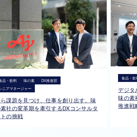
食品・飲
食品・飲料
味の素
DX推進部
デジタ
シニアマネージャー
味の素
自ら課題を見つけ、仕事を創り出す。味
推進戦
の素社の変革期を牽引するDXコンサルタ
ントの挑戦