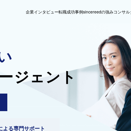
企業インタビュー
転職成功事例
sincereedの強み
コンサル
い
ージェント
による専門サポート