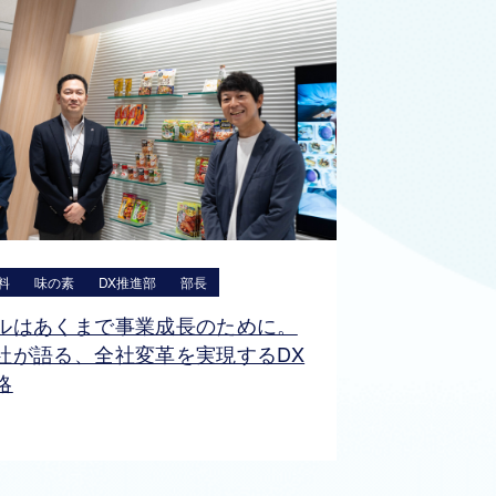
料
味の素
DX推進部
部長
ルはあくまで事業成長のために。
社が語る、全社変革を実現するDX
略