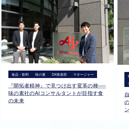
食品・飲料
味の素
DX推進部
マネージャー
『開拓者精神』で見つけ出す変革の種──
味の素社のAIコンサルタントが目指す食
の未来