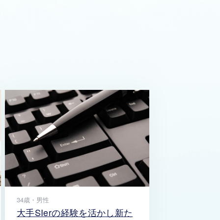
34歳・男性
大手SIerの経験を活かし新た