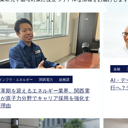
金融
AI・
インフラ・エネルギー
関西電力
総務課
行へ？
変革期を迎えるエネルギー業界。関西電
力が原子力分野でキャリア採用を強化す
る理由