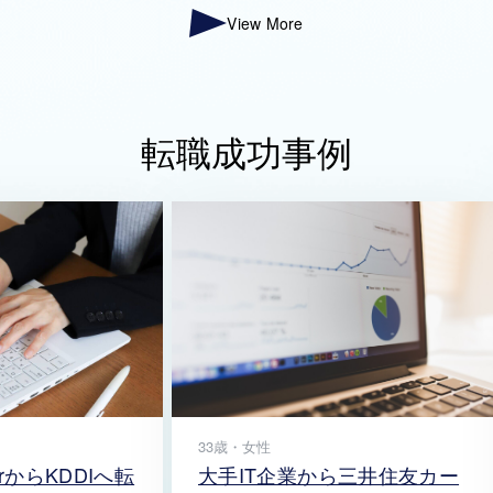
View More
転職成功事例
33歳・女性
大手IT企業から三井住友カー
rからKDDIへ転