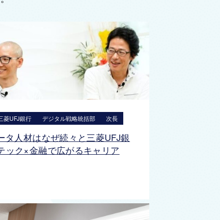
三菱UFJ銀行
デジタル戦略統括部
次長
データ人材はなぜ続々と三菱UFJ銀
テック×金融で広がるキャリア