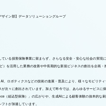
デザイン部】データソリューショングループ
している損害保険事業に留まらず、さらなる安全・安心な社会の実現
Tなど）を活用した業務の改善や中長期的な新規ビジネスの創出を企画
5G、AI、ロボティクスなどの技術の進展・普及により、様々なモビリテ
スが次々に創出されています。加えて昨今では、あらゆるサービスに
nsurance（組込型保険）」の広がりや、生成AIによる顧客体験の抜本的
シフトが加速しています。