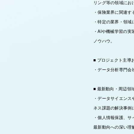
リング等の領域にお
・保険業界に関連す
・特定の業界・領域
・AIや機械学習の
ノウハウ。
■ プロジェクト主導
・データ分析専門会
■ 最新動向・周辺領
・データサイエンス
ネス課題の解決事例
・個人情報保護、サ
最新動向への深い理