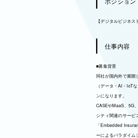
ポジション
【デジタルビジネス
仕事内容
■募集背景
同社が国内外で展開
（データ・AI・Io
ンになります。
CASEやMaaS、
シティ関連のサービ
「Embedded I
ーによるパラダイム