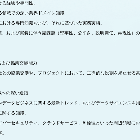
ける経験や専門性。
る領域での深い業界ドメイン知識
における専門知識および、それに基づいた実務実績。
実装、および実装に伴う諸課題（堅牢性、公平さ、説明責任、再現性）
および協業交渉能力
社との協業交渉や、プロジェクトにおいて、主導的な役割を果たせる
域への深い造詣
やデータビジネスに関する最新トレンド、およびデータサイエンスを
に関する知識。
イバーセキュリティ、クラウドサービス、AI倫理といった周辺領域に
解。