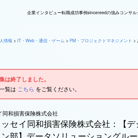
企業インタビュー
転職成功事例
sincereedの強み
コンサル
人情報
>
IT・Web・通信・ゲーム
>
PM・プロジェクトマネジメント
>
集は終了しました。
人一覧は
こちら
をご覧ください。
イ同和損害保険株式会社
ニッセイ同和損害保険株式会社：【デ
イン部】データソリューショングルー