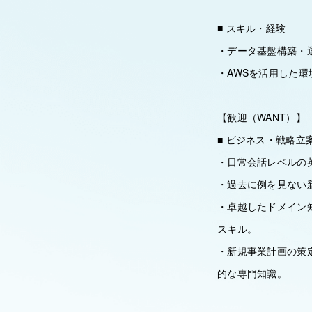
■ スキル・経験
・データ基盤構築・
・AWSを活用した
【歓迎（WANT）】
■ ビジネス・戦略立
・日常会話レベルの英
・過去に例を見ない
・卓越したドメイン
スキル。
・新規事業計画の策
的な専門知識。