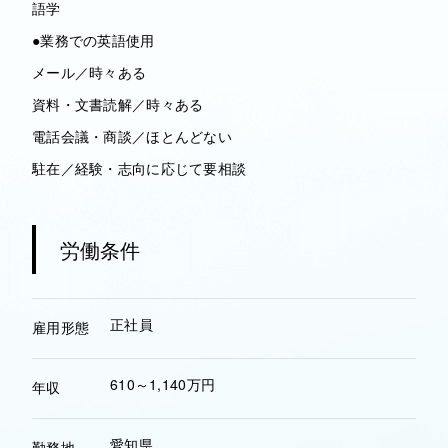
語学
●業務での英語使用
メール／時々ある
資料・文書読解／時々ある
電話会議・商談／ほとんどない
駐在／経験・志向に応じて要相談
労働条件
正社員
雇用形態
610～1,140万円
年収
愛知県
勤務地