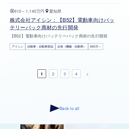
610～1,140万円
愛知県
株式会社アイシン：【B52】電動車向けバッ
テリーパック商材の先行開発
【B52】電動車向けバッテリーパック商材の先行開発
アイシン
自動車・自動車部品
企画（機械・自動車）
600万～
1
2
3
4
>
Back to all