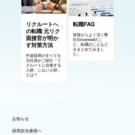
リクルートへ
転職FAQ
の転職 元リク
皆様からよく頂く弊
面接官が明か
社Sincereedのこ
す対策方法
と、転職のことなど
をまとめてみまし
た。
中途採用のすべてを
元社員がご紹介「リ
クルートに合格する
人材、しない人材」
とは？
お知らせ
採用担当者様へ