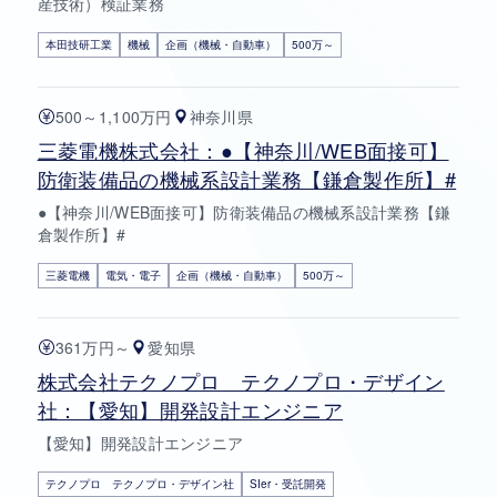
産技術）検証業務
本田技研工業
機械
企画（機械・自動車）
500万～
500～1,100万円
神奈川県
三菱電機株式会社：●【神奈川/WEB面接可】
防衛装備品の機械系設計業務【鎌倉製作所】#
●【神奈川/WEB面接可】防衛装備品の機械系設計業務【鎌
倉製作所】#
三菱電機
電気・電子
企画（機械・自動車）
500万～
361万円～
愛知県
株式会社テクノプロ テクノプロ・デザイン
社：【愛知】開発設計エンジニア
【愛知】開発設計エンジニア
テクノプロ テクノプロ・デザイン社
SIer・受託開発