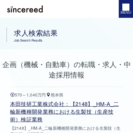
MENU
求人検索結果
Job Search Results
企画（機械・自動車）の転職・求人・中
途採用情報
570～1,040万円
熊本県
本田技研工業株式会社：【2148】_HM-A_二
輪新機種開発業務における生製技（生産技
術）検証業務
【2148】_HM-A_二輪新機種開発業務における生製技（生