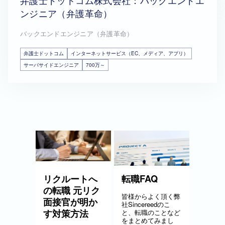
弁護士ドットコム株式会社：バックエンドエ
ンジニア（弁護革命）
バックエンドエンジニア（弁護革命）
弁護士ドットコム
インターネットサービス（EC、メディア、アプリ）
サーバサイドエンジニア
700万～
リクルートへ
転職FAQ
の転職 元リク
皆様からよく頂く弊
面接官が明か
社Sincereedのこ
す対策方法
と、転職のことなど
をまとめてみまし