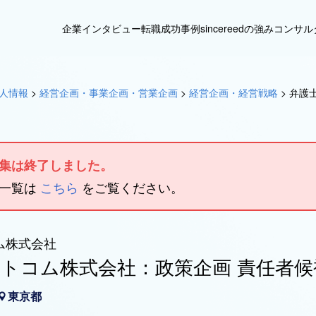
企業インタビュー
転職成功事例
sincereedの強み
コンサル
人情報
>
経営企画・事業企画・営業企画
>
経営企画・経営戦略
>
弁護
集は終了しました。
人一覧は
こちら
をご覧ください。
ム株式会社
トコム株式会社：政策企画 責任者候
東京都