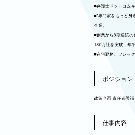
■弁護士ドットコム
■”専門家をもっと
企業。
■創業から8期連続
130万社を突破、年
■在宅勤務、フレッ
ポジション
政策企画 責任者候補
仕事内容