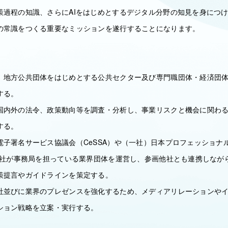
策過程の知識、さらにAIをはじめとするデジタル分野の知見を身につ
の常識をつくる重要なミッションを遂行することになります。
、地方公共団体をはじめとする公共セクター及び専門職団体・経済団
する。
国内外の法令、政策動向等を調査・分析し、事業リスクと機会に関わ
する。
電子署名サービス協議会（CeSSA）や（一社）日本プロフェッショナ
た当社が事務局を担っている業界団体を運営し、参画他社とも連携しなが
策提言やガイドラインを策定する。
社並びに業界のプレゼンスを強化するため、メディアリレーションや
ション戦略を立案・実行する。