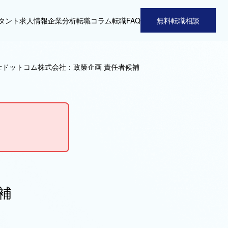
タント
求人情報
企業分析
転職コラム
転職FAQ
無料転職相談
士ドットコム株式会社：政策企画 責任者候補
補