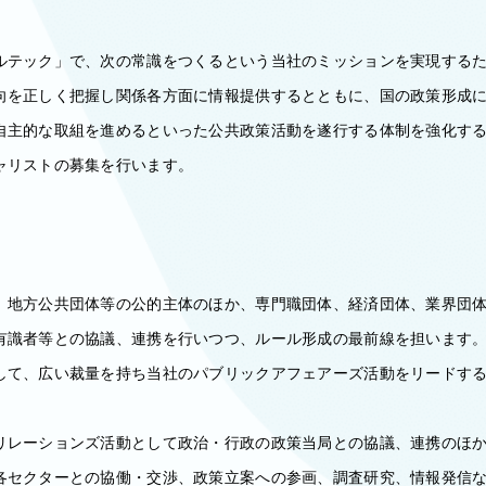
ルテック」で、次の常識をつくるという当社のミッションを実現する
向を正しく把握し関係各方面に情報提供するとともに、国の政策形成
自主的な取組を進めるといった公共政策活動を遂行する体制を強化す
ャリストの募集を行います。
、地方公共団体等の公的主体のほか、専門職団体、経済団体、業界団
有識者等との協議、連携を行いつつ、ルール形成の最前線を担います
して、広い裁量を持ち当社のパブリックアフェアーズ活動をリードす
リレーションズ活動として政治・行政の政策当局との協議、連携のほ
各セクターとの協働・交渉、政策立案への参画、調査研究、情報発信