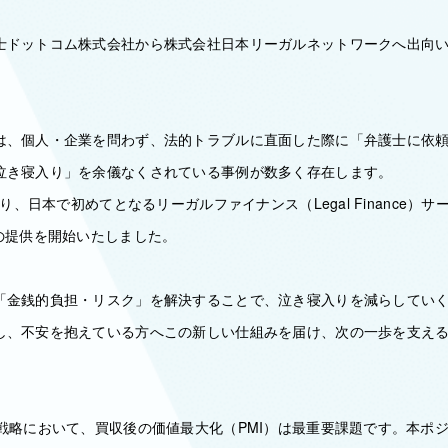
士ドットコム株式会社から株式会社日本リーガルネットワークへ出向
は、個人・企業を問わず、法的トラブルに直面した際に「弁護士に依
泣き寝入り」を余儀なくされている事例が数多く存在します。
より、日本で初めてとなるリーガルファイナンス（Legal Finance）
の提供を開始いたしました。
「金銭的負担・リスク」を解決することで、泣き寝入りを減らしてい
し、不安を抱えている方へこの新しい仕組みを届け、次の一歩を支え
A戦略において、買収後の価値最大化（PMI）は最重要課題です。本ポ