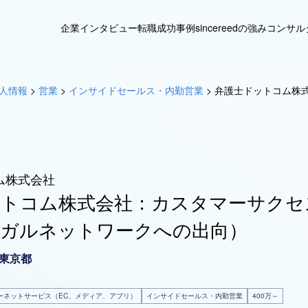
企業インタビュー
転職成功事例
sincereedの強み
コンサル
人情報
>
営業
>
インサイドセールス・内勤営業
>
弁護士ドットコム株
ム株式会社
ットコム株式会社：カスタマーサクセ
ーガルネットワークへの出向）
東京都
ーネットサービス（EC、メディア、アプリ）
インサイドセールス・内勤営業
400万～