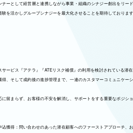
ンナーとして経営層と連携しながら事業・組織のシナジー創出をリー
経験を活かしグループシナジーを最大化させることを期待しておりま
スサービス『アテラ』『ATEリスク補償』の利用を検討されている潜
獲得、そして成約後の進捗管理まで、一連のカスタマーコミュニケー
応に留まらず、お客様の不安を解消し、サポートをする重要なポジシ
申込獲得：問い合わせのあった潜在顧客へのファーストアプローチ、