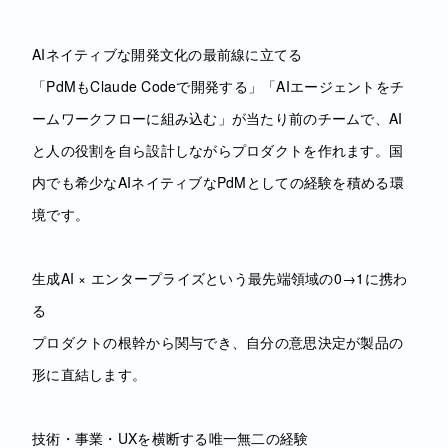
AIネイティブな開発文化の最前線に立てる
「PdMもClaude Codeで開発する」「AIエージェントをチ
ームワークフローに組み込む」が当たり前のチームで、AI
と人の役割を自ら設計しながらプロダクトを作れます。国
内でも希少なAIネイティブなPdMとしての経験を積める環
境です。
生成AI × エンタープライズという最先端領域の0→1に携わ
る
プロダクトの根幹から関与でき、自分の意思決定が製品の
形に直結します。
技術・事業・UXを横断する唯一無二の経験