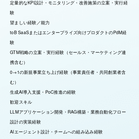
定量的なKPI設計・モニタリング・改善施策の立案・実行経
験
望ましい経験／能力
toB SaaSまたはエンタープライズ向けプロダクトのPdM経
験
GTM戦略の立案・実行経験（セールス・マーケティング連
携含む）
0→1の新規事業立ち上げ経験（事業責任者・共同創業者含
む）
生成AI導入支援・PoC推進の経験
歓迎スキル
LLMアプリケーション開発・RAG構築・業務自動化フロー
設計の実装経験
AIエージェント設計・チームへの組み込み経験