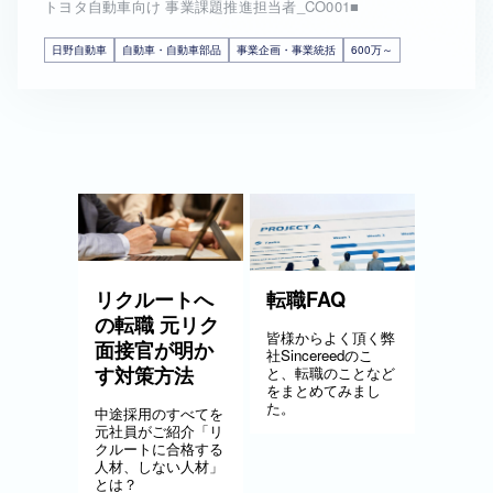
トヨタ自動車向け 事業課題推進担当者_CO001■
日野自動車
自動車・自動車部品
事業企画・事業統括
600万～
リクルートへ
転職FAQ
の転職 元リク
皆様からよく頂く弊
面接官が明か
社Sincereedのこ
す対策方法
と、転職のことなど
をまとめてみまし
た。
中途採用のすべてを
元社員がご紹介「リ
クルートに合格する
人材、しない人材」
とは？