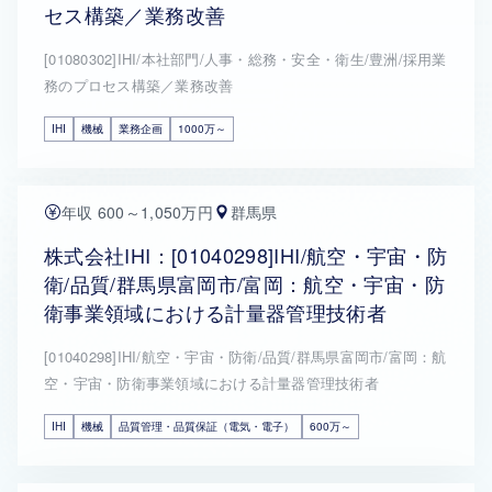
セス構築／業務改善
[01080302]IHI/本社部門/人事・総務・安全・衛生/豊洲/採用業
務のプロセス構築／業務改善
IHI
機械
業務企画
1000万～
年収 600～1,050万円
群馬県
株式会社IHI：[01040298]IHI/航空・宇宙・防
衛/品質/群馬県富岡市/富岡：航空・宇宙・防
衛事業領域における計量器管理技術者
[01040298]IHI/航空・宇宙・防衛/品質/群馬県富岡市/富岡：航
空・宇宙・防衛事業領域における計量器管理技術者
IHI
機械
品質管理・品質保証（電気・電子）
600万～