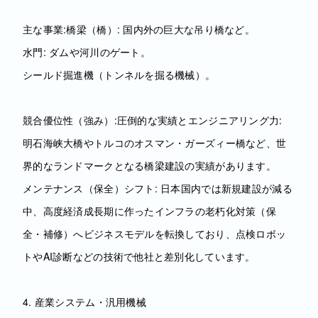
主な事業:橋梁（橋）: 国内外の巨大な吊り橋など。
水門: ダムや河川のゲート。
シールド掘進機（トンネルを掘る機械）。
競合優位性（強み）:圧倒的な実績とエンジニアリング力:
明石海峡大橋やトルコのオスマン・ガーズィー橋など、世
界的なランドマークとなる橋梁建設の実績があります。
メンテナンス（保全）シフト: 日本国内では新規建設が減る
中、高度経済成長期に作ったインフラの老朽化対策（保
全・補修）へビジネスモデルを転換しており、点検ロボッ
トやAI診断などの技術で他社と差別化しています。
4. 産業システム・汎用機械