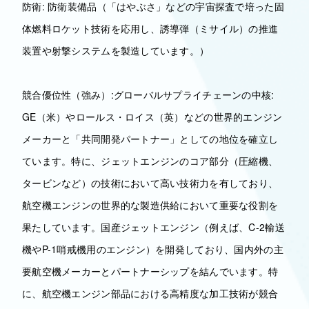
防衛: 防衛装備品（「はやぶさ」などの宇宙探査で培った固
体燃料ロケット技術を応用し、誘導弾（ミサイル）の推進
装置や射撃システムを製造しています。）
競合優位性（強み）:グローバルサプライチェーンの中核:
GE（米）やロールス・ロイス（英）などの世界的エンジン
メーカーと「共同開発パートナー」としての地位を確立し
ています。特に、ジェットエンジンのコア部分（圧縮機、
タービンなど）の技術において高い技術力を有しており、
航空機エンジンの世界的な製造供給において重要な役割を
果たしています。国産ジェットエンジン（例えば、C-2輸送
機やP-1哨戒機用のエンジン）を開発しており、国内外の主
要航空機メーカーとパートナーシップを結んでいます。特
に、航空機エンジン部品における高精度な加工技術が競合