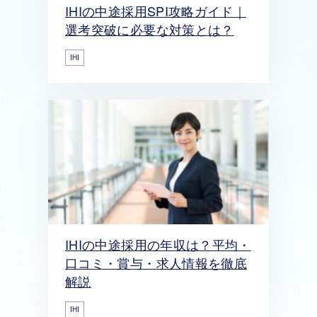
IHIの中途採用SPI攻略ガイド｜
選考突破に必要な対策とは？
IHI
IHIの中途採用の年収は？平均・
口コミ・賞与・求人情報を徹底
解説
IHI