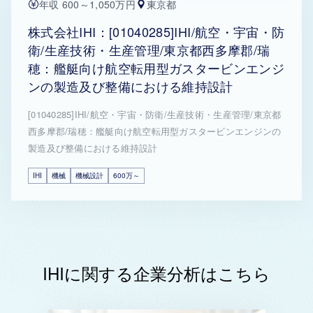
年収 600～1,050万円
東京都
株式会社IHI：[01040285]IHI/航空・宇宙・防
衛/生産技術・生産管理/東京都西多摩郡/瑞
穂：艦艇向け航空転用型ガスタービンエンジ
ンの製造及び整備における維持設計
[01040285]IHI/航空・宇宙・防衛/生産技術・生産管理/東京都
西多摩郡/瑞穂：艦艇向け航空転用型ガスタービンエンジンの
製造及び整備における維持設計
IHI
機械
機械設計
600万～
IHIに関する企業分析はこちら