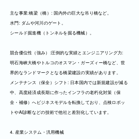
主な事業:橋梁（橋）: 国内外の巨大な吊り橋など。
水門: ダムや河川のゲート。
シールド掘進機（トンネルを掘る機械）。
競合優位性（強み）:圧倒的な実績とエンジニアリング力:
明石海峡大橋やトルコのオスマン・ガーズィー橋など、世
界的なランドマークとなる橋梁建設の実績があります。
メンテナンス（保全）シフト: 日本国内では新規建設が減る
中、高度経済成長期に作ったインフラの老朽化対策（保
全・補修）へビジネスモデルを転換しており、点検ロボッ
トやAI診断などの技術で他社と差別化しています。
4. 産業システム・汎用機械