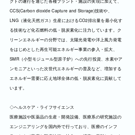
クトの遂行を通じた各種プラント・施設の実現に加えて、
CCS(Carbon dioxide Capture and Storage)技術や、
LNG（液化天然ガス）生産におけるCO2排出量を最小化す
る技術など化石燃料の低・脱炭素化に注力しています。ク
リーンエネルギーの分野では、太陽光発電や洋上風力発電
をはじめとした再生可能エネルギー事業の参入・拡大、
SMR（小型モジュール型原子炉）への先行投資、水素やア
ンモニアといった次世代エネルギーの普及など、増加する
エネルギー需要に応え地球全体の低・脱炭素化に貢献して
います。
◇ヘルスケア・ライフサイエンス
医療施設や医薬品の生産・開発設備、医療系の研究施設の
エンジニアリングを国内外で行っており、医療のインフ