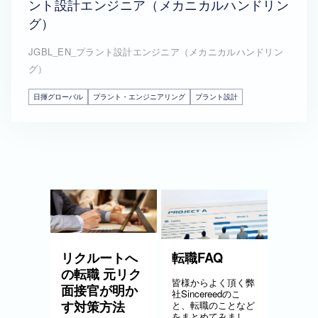
ント設計エンジニア（メカニカルハンドリン
グ）
JGBL_EN_プラント設計エンジニア（メカニカルハンドリン
グ）
日揮グローバル
プラント・エンジニアリング
プラント設計
リクルートへ
転職FAQ
の転職 元リク
皆様からよく頂く弊
面接官が明か
社Sincereedのこ
す対策方法
と、転職のことなど
をまとめてみまし