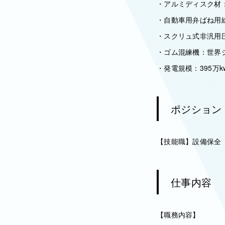
・アルミディスク材
・自動車用弁ばね用
・スクリュ式非汎用
・ゴム混練機：世界シ
・発電規模：395万k
ポジション
【技能職】設備保全
仕事内容
【職務内容】