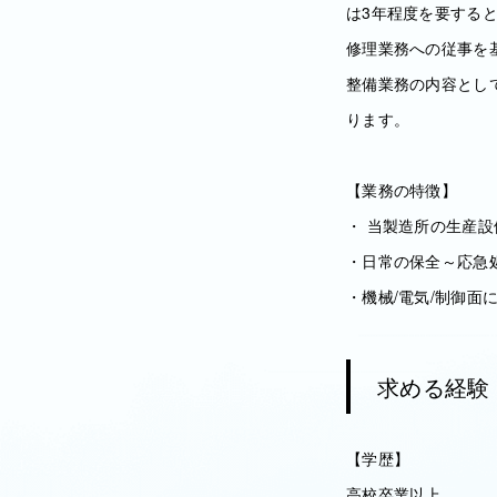
は3年程度を要する
修理業務への従事を
整備業務の内容とし
ります。
【業務の特徴】
・ 当製造所の生産
・日常の保全～応急
・機械/電気/制御
求める経験
【学歴】
高校卒業以上