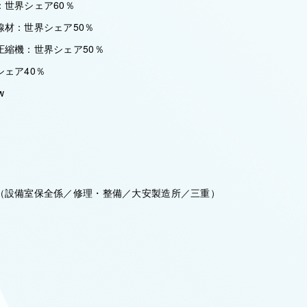
：世界シェア60％
線材：世界シェア50％
圧縮機：世界シェア50％
ェア40％
w
（設備室保全係／修理・整備／大安製造所／三重）