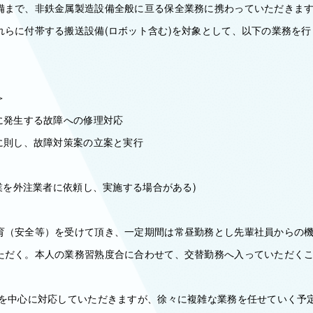
備まで、非鉄金属製造設備全般に亘る保全業務に携わっていただきます
れらに付帯する搬送設備(ロボット含む)を対象として、以下の業務を
＞
に発生する故障への修理対応
容に則し、故障対策案の立案と実行
作業を外注業者に依頼し、実施する場合がある)
育（安全等）を受けて頂き、一定期間は常昼勤務とし先輩社員からの機械
ただく。本人の業務習熟度合に合わせて、交替勤務へ入っていただく
務を中心に対応していただきますが、徐々に複雑な業務を任せていく予