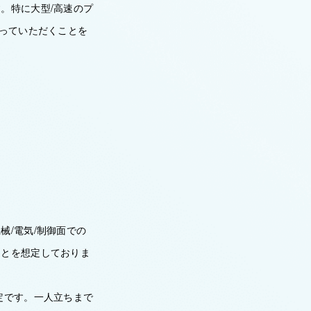
。特に大型/高速のプ
行っていただくことを
/電気/制御面での
ことを想定しておりま
定です。一人立ちまで