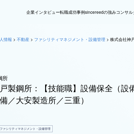
企業インタビュー
転職成功事例
sincereedの強み
コンサル
人情報
>
不動産
>
ファシリティマネジメント・設備管理
>
株式会社神
鋼所
戸製鋼所：【技能職】設備保全（設
備／大安製造所／三重）
ファシリティマネジメント・設備管理