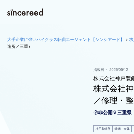
大手企業に強いハイクラス転職エージェント【シンシアード】
>
求
造所／三重）
掲載日 ・ 2026/05/12
株式会社神戸製
株式会社神
／修理・整
非公開
三重県
神戸製鋼所
鉄鋼・金属