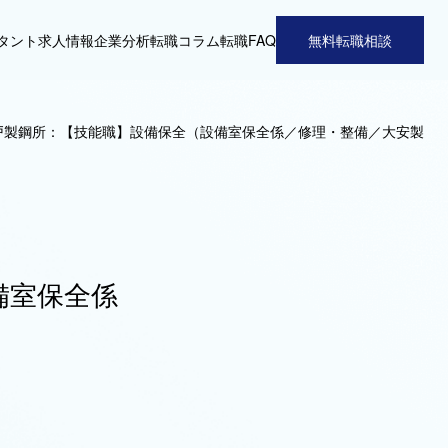
タント
求人情報
企業分析
転職コラム
転職FAQ
無料転職相談
戸製鋼所：【技能職】設備保全（設備室保全係／修理・整備／大安製
備室保全係