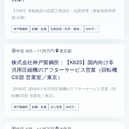
【T297】厚板製品の品質工程設計・品質管理（厚板技術管理
室/兵庫）
神戸製鋼所
鉄鋼・金属
生産技術（化学・素材）
600万～
年収 625～1135万円
東京都
株式会社神戸製鋼所：【K623】国内向け非
汎用圧縮機のアフターサービス営業（回転機
CS部 営業室／東京）
【K623】国内向け非汎用圧縮機のアフターサービス営業（回
転機CS部 営業室／東京）
神戸製鋼所
鉄鋼・金属
法人営業
600万～
年収 625～1135万円
大阪府