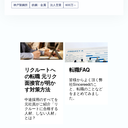
神戸製鋼所
鉄鋼・金属
法人営業
600万～
リクルートへ
転職FAQ
の転職 元リク
皆様からよく頂く弊
面接官が明か
社Sincereedのこ
す対策方法
と、転職のことなど
をまとめてみまし
た。
中途採用のすべてを
元社員がご紹介「リ
クルートに合格する
人材、しない人材」
とは？