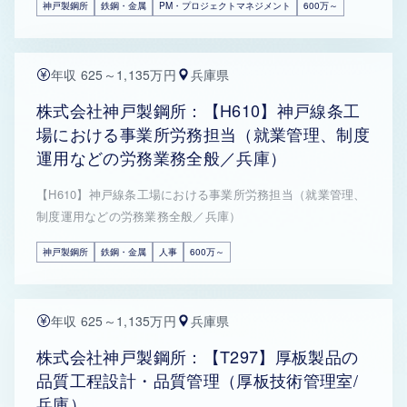
神戸製鋼所
鉄鋼・金属
PM・プロジェクトマネジメント
600万～
年収 625～1,135万円
兵庫県
株式会社神戸製鋼所：【H610】神戸線条工
場における事業所労務担当（就業管理、制度
運用などの労務業務全般／兵庫）
【H610】神戸線条工場における事業所労務担当（就業管理、
制度運用などの労務業務全般／兵庫）
神戸製鋼所
鉄鋼・金属
人事
600万～
年収 625～1,135万円
兵庫県
株式会社神戸製鋼所：【T297】厚板製品の
品質工程設計・品質管理（厚板技術管理室/
兵庫）