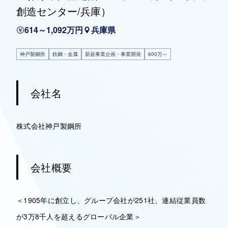
創造センター/兵庫）
614～1,092万円
兵庫県
神戸製鋼所
鉄鋼・金属
新規事業企画・事業開発
600万～
会社名
株式会社神戸製鋼所
会社概要
＜1905年に創立し、グループ会社が251社、連結従業員数
が3万8千人を超えるグローバル企業＞