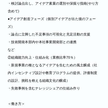
・検討論点出し、アイデア素案の選別や深掘り指南(やり方
含めて)
●アイデア創造フェーズ（個別アイデアが出た後のフェー
ズ）
・論点に立脚した不足事項の可視化と充足活動の支援
・技術開発本部内や本社事業開発部との連携
など
②組織能力向上・仕組み化（業務比率70％）
・新規事業の種となるアイデアを生むための風土醸成（社
内インセンティブ設計や教育プログラムの提供、評価制度
の設計、挑戦を称える組織文化の醸成）
・失敗事例を含むナレッジシェアの仕組み作り
＜働き方＞