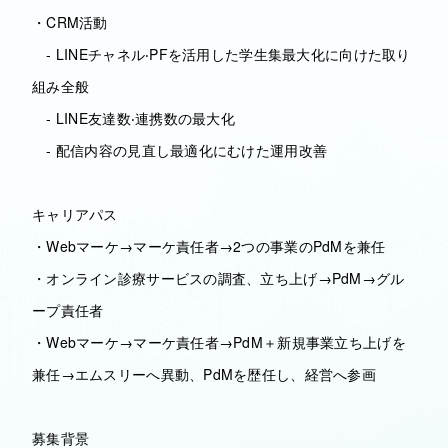
・CRM活動
- LINEチャネル‧PFを活⽤した学⽣集最⼤化に向けた取り
組み全般
- LINE友達数‧連携数の最⼤化
- 配信内容の⾒直し最適化にむけた運⽤改善
キャリアパス
・Webマーケ→マーケ責任者→2つの事業のPdMを兼任
・オンライン診療サービスの調査、立ち上げ→PdM→グル
ープ責任者
・Webマーケ→マーケ責任者→PdM＋新規事業立ち上げを
兼任→エムスリーへ異動、PdMを歴任し、経営へ参画
募集背景