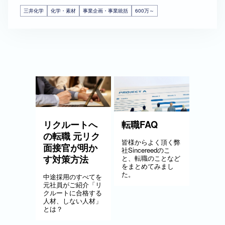
三井化学
化学・素材
事業企画・事業統括
600万～
リクルートへ
転職FAQ
の転職 元リク
皆様からよく頂く弊
面接官が明か
社Sincereedのこ
す対策方法
と、転職のことなど
をまとめてみまし
た。
中途採用のすべてを
元社員がご紹介「リ
クルートに合格する
人材、しない人材」
とは？