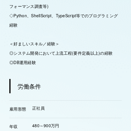
フォーマンス調査等)
◇Python、ShellScript、TypeScript等でのプログラミング
経験
＜好ましいスキル／経験＞
◎システム開発において上流工程(要件定義以上)の経験
◎DB運用経験
労働条件
正社員
雇用形態
480～900万円
年収