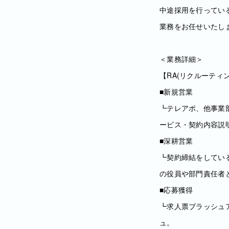
中途採用を行ってい
業務をお任せいたし
＜業務詳細＞
【RA(リクルーティ
■新規営業
┗テレアポ、他事業
ービス・契約内容説
■深耕営業
┗契約締結をしてい
の役員や部門責任者
■応募獲得
┗求人票ブラッシュ
ュ。