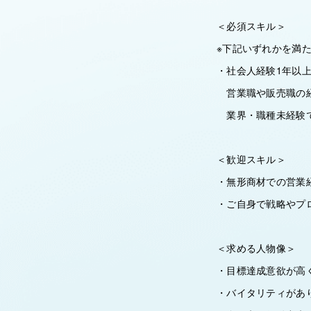
＜必須スキル＞
※下記いずれかを満た
・社会人経験1年以
営業職や販売職の経
業界・職種未経験で
＜歓迎スキル＞
・無形商材での営業
・ご自身で戦略やプ
＜求める人物像＞
・目標達成意欲が高
・バイタリティがあ