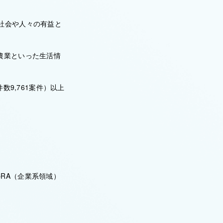
社会や人々の有益と
農業といった生活情
数9,761案件）以上
RA（企業系領域）