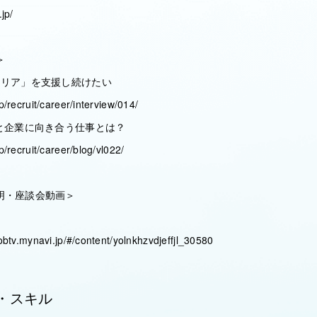
jp/
＞
ャリア」を支援し続けたい
p/recruit/career/interview/014/
人と企業に向き合う仕事とは？
p/recruit/career/blog/vl022/
明・座談会動画＞
obtv.mynavi.jp/#/content/yolnkhzvdjeffjl_30580
・スキル