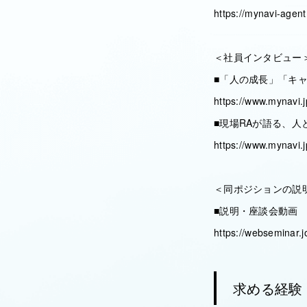
https://mynavi-agent.
＜社員インタビュー
■「人の成長」「キ
https://www.mynavi.j
■現場RAが語る、
https://www.mynavi.j
＜同ポジションの説
■説明・座談会動画
https://webseminar.j
求める経験