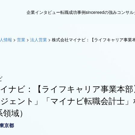
企業インタビュー
転職成功事例
sincereedの強み
コンサル
人情報
>
営業
>
法人営業
>
株式会社マイナビ：【ライフキャリア事業
ビ
マイナビ：【ライフキャリア事業本部
ージェント」「マイナビ転職会計士」
系領域）
東京都