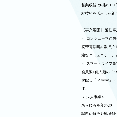
営業収益は6兆2,1
端技術を活用した新
【事業展開】 通信
＜ コンシューマ通信
携帯電話契約数 約9
適なコミュニケーシ
＜ スマートライフ事
会員数1億人超の「
像配信「Lemino
す。
＜ 法人事業＞
あらゆる産業のDX（
課題の解決や地域創