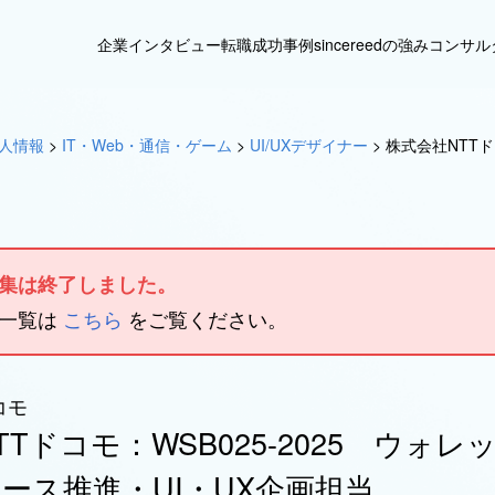
企業インタビュー
転職成功事例
sincereedの強み
コンサル
人情報
>
IT・Web・通信・ゲーム
>
UI/UXデザイナー
>
株式会社NTTド
集は終了しました。
人一覧は
こちら
をご覧ください。
コモ
Tドコモ：WSB025-2025 ウォ
ース推進・UI・UX企画担当