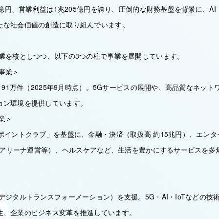
31億円、営業利益は1兆205億円を誇り、圧倒的な財務基盤を背景に、AI・
たな社会価値の創造に取り組んでいます。
事業を核としつつ、以下の3つの柱で事業を展開しています。
事業＞
,191万件（2025年9月時点）。5Gサービスの展開や、高品質なネッ
ョン環境を提供しています。
業＞
dポイントクラブ」を基盤に、金融・決済（取扱高 約15兆円）、エン
」・アリーナ運営等）、ヘルスケアなど、生活を豊かにするサービスを多
デジタルトランスフォーメーション）を支援。5G・AI・IoTなどの技
生、企業のビジネス変革を推進しています。