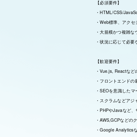
【必須要件】
・HTML/CSS/Ja
・Web標準、アク
・大規模かつ複雑な
・状況に応じて必要
【歓迎要件】
・Vue.js, Rea
・フロントエンドの
・SEOを意識した
・スクラムなどアジ
・PHPやJavaな
・AWS,GCPなど
・Google Anal